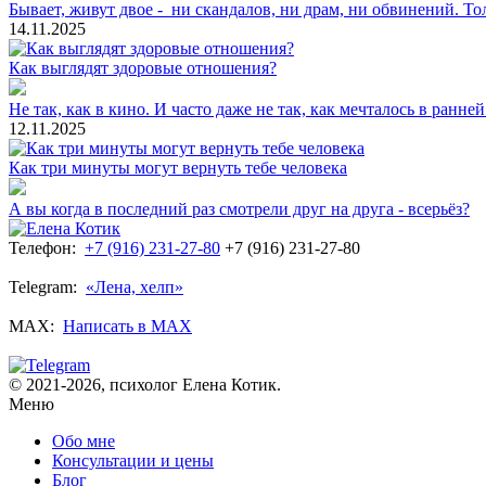
Бывает, живут двое - ни скандалов, ни драм, ни обвинений. Т
14.11.2025
Как выглядят здоровые отношения?
Не так, как в кино. И часто даже не так, как мечталось в ранне
12.11.2025
Как три минуты могут вернуть тебе человека
А вы когда в последний раз смотрели друг на друга - всерьёз?
Телефон:
+7 (916) 231-27-80
+7 (916) 231-27-80
Telegram:
«Лена, хелп»
MAX:
Написать в MAX
© 2021-2026, психолог Елена Котик.
Меню
Обо мне
Консультации и цены
Блог